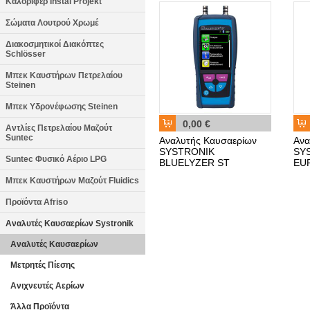
Καλοριφέρ Instal Projekt
Σώματα Λουτρού Χρωμέ
Διακοσμητικοί Διακόπτες
Schlösser
Μπεκ Καυστήρων Πετρελαίου
Steinen
Μπεκ Υδρονέφωσης Steinen
0,00 €
Αντλίες Πετρελαίου Μαζούτ
Suntec
Αναλυτής Καυσαερίων
Ανα
SYSTRONIK
SY
Suntec Φυσικό Αέριο LPG
BLUELYZER ST
EU
Μπεκ Καυστήρων Μαζούτ Fluidics
Προϊόντα Afriso
Αναλυτές Καυσαερίων Systronik
Αναλυτές Καυσαερίων
Μετρητές Πίεσης
Ανιχνευτές Αερίων
Άλλα Προϊόντα