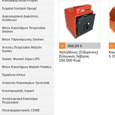
Καλοριφέρ Instal Projekt
Σώματα Λουτρού Χρωμέ
Διακοσμητικοί Διακόπτες
Schlösser
Μπεκ Καυστήρων Πετρελαίου
Steinen
Μπεκ Υδρονέφωσης Steinen
806,00 €
Αντλίες Πετρελαίου Μαζούτ
Suntec
Χαλύβδινος (Σιδερένιος)
Καυ
Ελληνικός Λέβητας
5.1
Suntec Φυσικό Αέριο LPG
150.000 Kcal
Μπεκ Καυστήρων Μαζούτ Fluidics
Προϊόντα Afriso
Αναλυτές Καυσαερίων Systronik
Κυκλοφορητές Aquart
Ανταλλακτικά Καυστήρα
Πετρελαίου
Ηλεκτρομαγνητικές CEME