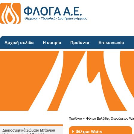
Αρχική σελίδα
Η εταιρία
Προϊόντα
Επικοινωνία
Προϊόντα ››
Φίλτρα Βαλβίδες Θερμόμετρα Wa
Διακοσμητικά Σώματα Μπάνιου
Φίλτρα Watts