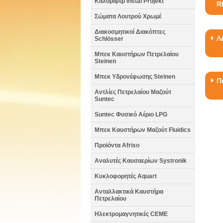
Καλοριφέρ Instal Projekt
R
Σώματα Λουτρού Χρωμέ
Διακοσμητικοί Διακόπτες
Λ
Schlösser
Μπεκ Καυστήρων Πετρελαίου
Steinen
Μπεκ Υδρονέφωσης Steinen
Π
Αντλίες Πετρελαίου Μαζούτ
Suntec
Suntec Φυσικό Αέριο LPG
Μπεκ Καυστήρων Μαζούτ Fluidics
Προϊόντα Afriso
Αναλυτές Καυσαερίων Systronik
Κυκλοφορητές Aquart
Ανταλλακτικά Καυστήρα
Πετρελαίου
Ηλεκτρομαγνητικές CEME