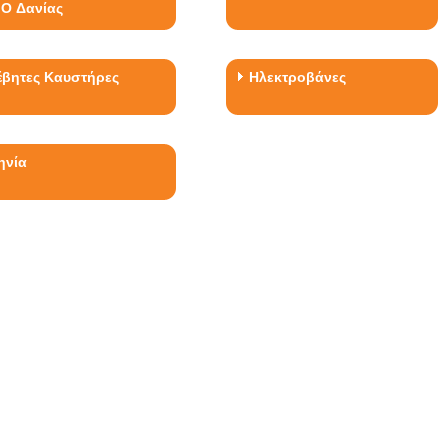
IO Δανίας
έβητες Καυστήρες
Ηλεκτροβάνες
ηνία