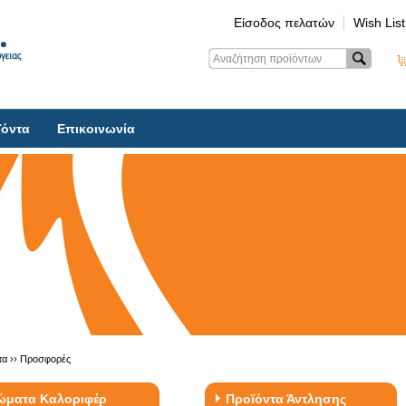
Είσοδος πελατών
Wish List
ϊόντα
Επικοινωνία
τα ››
Προσφορές
ώματα Καλοριφέρ
Προϊόντα Άντλησης