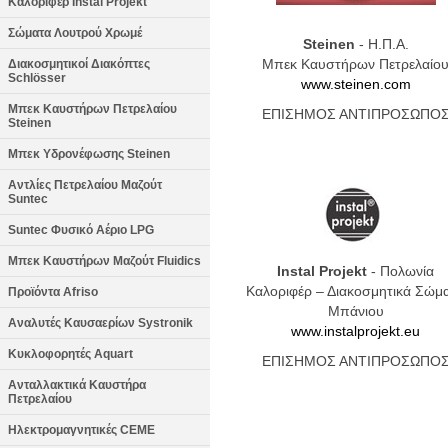
Καλοριφέρ Instal Projekt
Σώματα Λουτρού Χρωμέ
Steinen
- Η.Π.Α.
Μπεκ Καυστήρων Πετρελαίο
Διακοσμητικοί Διακόπτες
Schlösser
www.steinen.com
Μπεκ Καυστήρων Πετρελαίου
ΕΠΙΣΗΜΟΣ ΑΝΤΙΠΡΟΣΩΠΟ
Steinen
Μπεκ Υδρονέφωσης Steinen
Αντλίες Πετρελαίου Μαζούτ
Suntec
Suntec Φυσικό Αέριο LPG
Μπεκ Καυστήρων Μαζούτ Fluidics
Instal Projekt
- Πολωνία
Καλοριφέρ – Διακοσμητικά Σώμ
Προϊόντα Afriso
Μπάνιου
Αναλυτές Καυσαερίων Systronik
www.instalprojekt.eu
Κυκλοφορητές Aquart
ΕΠΙΣΗΜΟΣ ΑΝΤΙΠΡΟΣΩΠΟ
Ανταλλακτικά Καυστήρα
Πετρελαίου
Ηλεκτρομαγνητικές CEME