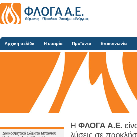
Αρχική σελίδα
Η εταιρία
Προϊόντα
Επικοινωνία
Η
ΦΛΟΓΑ Α.Ε.
είν
λύσεις σε προκλήσ
Διακοσμητικά Σώματα Μπάνιου