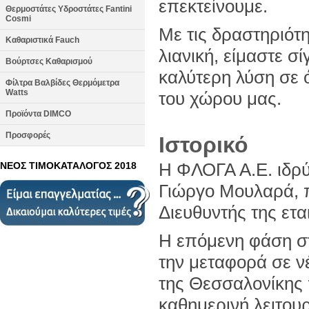
επεκτείνουμε.
Θερμοστάτες Υδροστάτες Fantini
Cosmi
Με τις δραστηριότη
Καθαριστικά Fauch
λιανική, είμαστε 
Βούρτσες Καθαρισμού
καλύτερη λύση σε 
Φίλτρα Βαλβίδες Θερμόμετρα
Watts
του χώρου μας.
Προϊόντα DIMCO
Προσφορές
Ιστορικό
H ΦΛΟΓΑ Α.Ε. ιδρύ
ΝΕΟΣ ΤΙΜΟΚΑΤΑΛΟΓΟΣ 2018
Γιώργο Μουλαρά, πο
Διευθυντής της ετα
Η επόμενη φάση στ
την μεταφορά σε ν
της Θεσσαλονίκης 
καθημερινή λειτου