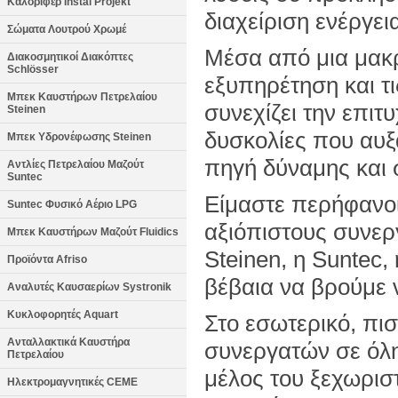
Καλοριφέρ Instal Projekt
διαχείριση ενέργει
Σώματα Λουτρού Χρωμέ
Μέσα από μια μακρ
Διακοσμητικοί Διακόπτες
Schlösser
εξυπηρέτηση και τ
Μπεκ Καυστήρων Πετρελαίου
συνεχίζει την επιτ
Steinen
δυσκολίες που αυξ
Μπεκ Υδρονέφωσης Steinen
πηγή δύναμης και 
Αντλίες Πετρελαίου Μαζούτ
Suntec
Είμαστε περήφανοι
Suntec Φυσικό Αέριο LPG
αξιόπιστους συνερ
Μπεκ Καυστήρων Μαζούτ Fluidics
Steinen, η Suntec, 
Προϊόντα Afriso
βέβαια να βρούμε ν
Αναλυτές Καυσαερίων Systronik
Κυκλοφορητές Aquart
Στο εσωτερικό, πισ
Ανταλλακτικά Καυστήρα
συνεργατών σε όλη
Πετρελαίου
μέλος του ξεχωριστ
Ηλεκτρομαγνητικές CEME