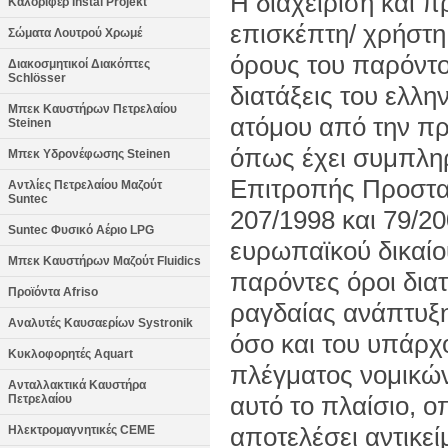
Η διαχείριση και
Καλοριφέρ Instal Projekt
επισκέπτη/ χρήστη
Σώματα Λουτρού Χρωμέ
όρους του παρόντο
Διακοσμητικοί Διακόπτες
Schlösser
διατάξεις του ελλη
Μπεκ Καυστήρων Πετρελαίου
ατόμου από την π
Steinen
όπως έχει συμπληρ
Μπεκ Υδρονέφωσης Steinen
Επιτροπής Προστα
Αντλίες Πετρελαίου Μαζούτ
Suntec
207/1998 και 79/20
Suntec Φυσικό Αέριο LPG
ευρωπαϊκού δικαίου
Μπεκ Καυστήρων Μαζούτ Fluidics
παρόντες όροι δι
Προϊόντα Afriso
ραγδαίας ανάπτυξης
Αναλυτές Καυσαερίων Systronik
όσο και του υπάρχ
Κυκλοφορητές Aquart
πλέγματος νομικών
Ανταλλακτικά Καυστήρα
αυτό το πλαίσιο, 
Πετρελαίου
αποτελέσει αντικε
Ηλεκτρομαγνητικές CEME