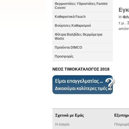
Θερμοστάτες Υδροστάτες Fantini
Cosmi
Εγκ
Καθαριστικά Fauch
Η
ΦΛ
τ.μ..
Βούρτσες Καθαρισμού
απόστ
Φίλτρα Βαλβίδες Θερμόμετρα
Watts
Προϊόντα DIMCO
Προσφορές
ΝΕΟΣ ΤΙΜΟΚΑΤΑΛΟΓΟΣ 2018
Σχετικά με Εμάς
Εξυπηρ
Η εταιρία
Πληρωμή