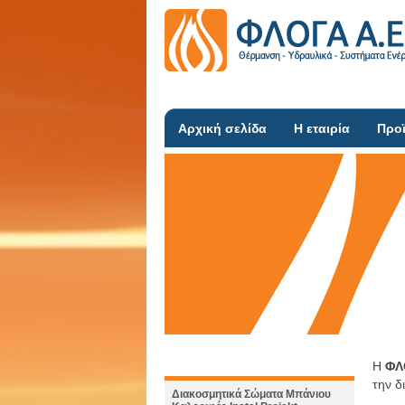
Αρχική σελίδα
Η εταιρία
Προ
Η
ΦΛ
την δ
Διακοσμητικά Σώματα Μπάνιου