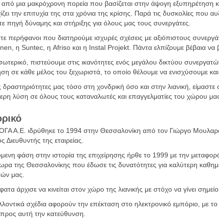
από μια μακρόχρονη πορεία που βασίζεται στην άψογη εξυπηρέτηση κα
ίζει την επιτυχία της στα χρόνια της κρίσης. Παρά τις δυσκολίες που α
τε πηγή δύναμης και στήριξης για όλους μας τους συνεργάτες.
τε περήφανοι που διατηρούμε ισχυρές σχέσεις με αξιόπιστους συνεργά
inen, η Suntec, η Afriso και η Instal Projekt. Πάντα ελπίζουμε βέβαια να
σωτερικό, πιστεύουμε στις ικανότητες ενός μεγάλου δικτύου συνεργατώ
ηση σε κάθε μέλος του ξεχωριστά, το οποίο θέλουμε να ενισχύσουμε και
ς δραστηριότητες μας τόσο στη χονδρική όσο και στην λιανική, είμασ
ερη λύση σε όλους τους καταναλωτές και επαγγελματίες του χώρου μα
ορικό
ΓΑ Α.Ε. ιδρύθηκε το 1994 στην Θεσσαλονίκη από τον Γιώργο Μουλαρά, 
ός Διευθυντής της εταιρείας.
μενη φάση στην ιστορία της επιχείρησης ήρθε το 1999 με την μεταφορά
ωρα της Θεσσαλονίκης που έδωσε τις δυνατότητες για καλύτερη καθημε
ών μας.
ατα άρχισε να κινείται στον χώρο της λιανικής με στόχο να γίνει σημε
λλοντικά σχέδια αφορούν την επέκταση στο ηλεκτρονικό εμπόριο, με το κ
προς αυτή την κατεύθυνση.