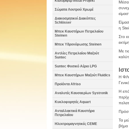
Καλοριφέρ Instal Projekt
Μέσα 
συνεχ
Σώματα Λουτρού Χρωμέ
είμασ
Διακοσμητικοί Διακόπτες
Είμασ
Schlösser
η Ste
Μπεκ Καυστήρων Πετρελαίου
Steinen
Στο ε
εκτίμ
Μπεκ Υδρονέφωσης Steinen
Με τι
Αντλίες Πετρελαίου Μαζούτ
καλύτ
Suntec
Suntec Φυσικό Αέριο LPG
Ιστ
Μπεκ Καυστήρων Μαζούτ Fluidics
H ΦΛΟ
Γενικ
Προϊόντα Afriso
Η επό
Αναλυτές Καυσαερίων Systronik
περίχ
Κυκλοφορητές Aquart
πελατ
Ανταλλακτικά Καυστήρα
Πρόσφ
Πετρελαίου
Τα με
Ηλεκτρομαγνητικές CEME
βήμα 