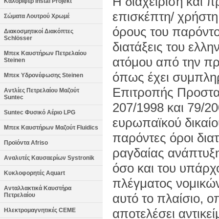
Η διαχείριση και
Καλοριφέρ Instal Projekt
επισκέπτη/ χρήστη
Σώματα Λουτρού Χρωμέ
όρους του παρόντο
Διακοσμητικοί Διακόπτες
Schlösser
διατάξεις του ελλη
Μπεκ Καυστήρων Πετρελαίου
ατόμου από την π
Steinen
όπως έχει συμπληρ
Μπεκ Υδρονέφωσης Steinen
Επιτροπής Προστα
Αντλίες Πετρελαίου Μαζούτ
Suntec
207/1998 και 79/20
Suntec Φυσικό Αέριο LPG
ευρωπαϊκού δικαίου
Μπεκ Καυστήρων Μαζούτ Fluidics
παρόντες όροι δι
Προϊόντα Afriso
ραγδαίας ανάπτυξης
Αναλυτές Καυσαερίων Systronik
όσο και του υπάρχ
Κυκλοφορητές Aquart
πλέγματος νομικών
Ανταλλακτικά Καυστήρα
αυτό το πλαίσιο, 
Πετρελαίου
αποτελέσει αντικε
Ηλεκτρομαγνητικές CEME