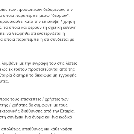
στασίας των προσωπικών δεδομένων, την
τα οποία παραπέμπει μέσω "δεσμών",
αρουσιασθεί κατά την επίσκεψη / χρήση
ς, τα οποία και φέρουν τη σχετική ευθύνη
ι να θεωρηθεί ότι ενστερνίζεται ή
τα οποία παραπέμπει ή ότι συνδέεται με
 λαμβάνει με την εγγραφή του στις λίστες
αι ως εκ τούτου προστατεύονται από της
Εταιρία διατηρεί το δικαίωμα μη εγγραφής
υτές.
 προς τους επισκέπτες / χρήστες των
πτης / χρήστης δε συμφωνεί με τους
κτρονικής διεύθυνσης από την Εταιρία.
στη συνέχεια ένα όνομα και ένα κωδικό
αι απολύτως υπεύθυνος για κάθε χρήση