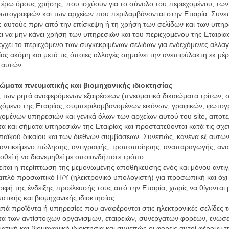
έρω όρους χρήσης, που ισχύουν για το σύνολο του περιεχομένου, των
ωτογραφιών και των αρχείων που περιλαμβάνονται στην Εταιρία. Συνεπ
 αυτούς πριν από την επίσκεψη ή τη χρήση των σελίδων και των υπηρε
ει να μην κάνει χρήση των υπηρεσιών και του περιεχομένου της Εταιρία
έγχει το περιεχόμενο των συγκεκριμένων σελίδων για ενδεχόμενες αλλα
ίας ακόμη και μετά τις όποιες αλλαγές σημαίνει την ανεπιφύλακτη εκ μ
 αυτών.
ιώματα πνευματικής και βιομηχανικής ιδιοκτησίας
 των ρητά αναφερόμενων εξαιρέσεων (πνευματικά δικαιώματα τρίτων, 
χόμενο της Εταιρίας, συμπεριλαμβανομένων εικόνων, γραφικών, φωτογρ
ομένων υπηρεσιών και γενικά όλων των αρχείων αυτού του site, αποτελ
α και σήματα υπηρεσιών της Εταιρίας και προστατεύονται κατά τις σχετι
αϊκού δικαίου και των διεθνών συμβάσεων. Συνεπώς, κανένα εξ αυτών 
 αντικείμενο πώλησης, αντιγραφής, τροποποίησης, αναπαραγωγής, ανα
οθεί ή να διανεμηθεί με οποιονδήποτε τρόπο.
είται η περίπτωση της μεμονωμένης αποθήκευσης ενός και μόνου αντι
απλό προσωπικό Η/Υ (ηλεκτρονικό υπολογιστή) για προσωπική και όχι
ιφή της ένδειξης προέλευσής τους από την Εταιρία, χωρίς να θίγονται 
ατικής και βιομηχανικής ιδιοκτησίας.
ιπά προϊόντα ή υπηρεσίες που αναφέρονται στις ηλεκτρονικές σελίδες
α των αντίστοιχων οργανισμών, εταιρειών, συνεργατών φορέων, ενώσ
ατική και βιομηχανική ιδιοκτησία και συνεπώς οι φορείς αυτοί φέρουν τ