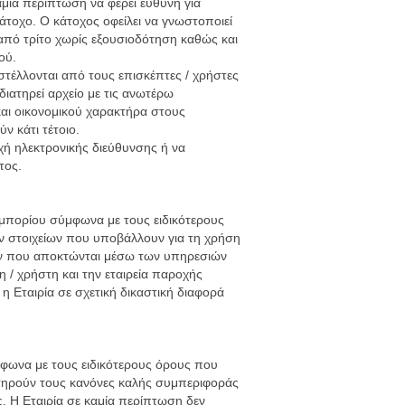
αμία περίπτωση να φέρει ευθύνη για
άτοχο. Ο κάτοχος οφείλει να γνωστοποιεί
από τρίτο χωρίς εξουσιοδότηση καθώς και
ού.
στέλλονται από τους επισκέπτες / χρήστες
ιατηρεί αρχείο με τις ανωτέρω
και οικονομικού χαρακτήρα στους
ν κάτι τέτοιο.
χή ηλεκτρονικής διεύθυνσης ή να
τος.
εμπορίου σύμφωνα με τους ειδικότερους
ν στοιχείων που υποβάλλουν για τη χρήση
θών που αποκτώνται μέσω των υπηρεσιών
 / χρήστη και την εταιρεία παροχής
 Εταιρία σε σχετική δικαστική διαφορά
μφωνα με τους ειδικότερους όρους που
 τηρούν τους κανόνες καλής συμπεριφοράς
. Η Εταιρία σε καμία περίπτωση δεν