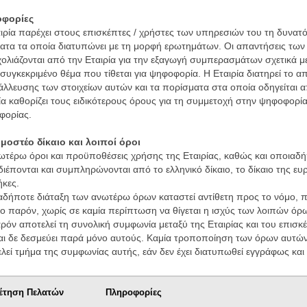
φορίες
ιρία παρέχει στους επισκέπτες / χρήστες των υπηρεσιών του τη δυνα
ατα τα οποία διατυπώνει με τη μορφή ερωτημάτων. Οι απαντήσεις τω
χολιάζονται από την Εταιρία για την εξαγωγή συμπερασμάτων σχετικά με
 συγκεκριμένο θέμα που τίθεται για ψηφοφορία. Η Εταιρία διατηρεί το α
άλλευσης των στοιχείων αυτών και τα πορίσματα στα οποία οδηγείται α
ία καθορίζει τους ειδικότερους όρους για τη συμμετοχή στην ψηφοφορία
φορίας.
μοστέο δίκαιο και λοιποί όροι
ωτέρω όροι και προϋποθέσεις χρήσης της Εταιρίας, καθώς και οποια
διέπονται και συμπληρώνονται από το ελληνικό δίκαιο, το δίκαιο της ευρ
κες.
δήποτε διάταξη των ανωτέρω όρων καταστεί αντίθετη προς το νόμο, παύ
ο παρόν, χωρίς σε καμία περίπτωση να θίγεται η ισχύς των λοιπών όρ
ρόν αποτελεί τη συνολική συμφωνία μεταξύ της Εταιρίας και του επισκ
αι δε δεσμεύει παρά μόνο αυτούς. Καμία τροποποίηση των όρων αυτών
λεί τμήμα της συμφωνίας αυτής, εάν δεν έχει διατυπωθεί εγγράφως και 
έτηση Πελατών
Πληροφορίες