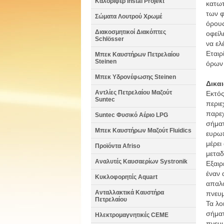
Καλοριφέρ Instal Projekt
κατωτ
των φ
Σώματα Λουτρού Χρωμέ
όρους
Διακοσμητικοί Διακόπτες
οφείλ
Schlösser
να ελ
Εταιρ
Μπεκ Καυστήρων Πετρελαίου
Steinen
όρων
Μπεκ Υδρονέφωσης Steinen
Δικα
Αντλίες Πετρελαίου Μαζούτ
Εκτός
Suntec
περιε
παρεχ
Suntec Φυσικό Αέριο LPG
σήματ
Μπεκ Καυστήρων Μαζούτ Fluidics
ευρωπ
μέρει
Προϊόντα Afriso
μεταδ
Αναλυτές Καυσαερίων Systronik
Εξαιρ
έναν 
Κυκλοφορητές Aquart
απαλο
Ανταλλακτικά Καυστήρα
πνευμ
Πετρελαίου
Τα λο
σήματ
Ηλεκτρομαγνητικές CEME
πνευμ