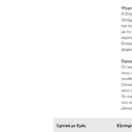
Ψηφο
Η Ετα
ζητήμ
και σ
με το
εκμετ
Εταιρ
ψηφο
Εφαρ
Οι αν
τους 
συνθή
Οποια
από τ
Το πα
του κ
αποτε
Σχετικά με Εμάς
Εξυπηρ