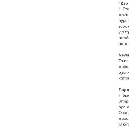
"Δεσμ
Η Ετα
ποιότ
hyper
τους 
για τ
αποδέ
αυτά 
Newsl
Τα ne
παραλ
σχετι
κάποι
Παροχ
Η δια
υπηρε
όρους
Ο επι
πρόσβ
Ο κάτ