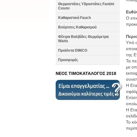
Θερμοστάτες Υδροστάτες Fantini
Cosmi
Ευθύ
Καθαριστικά Fauch
Ο επι
προκα
Βούρτσες Καθαρισμού
Περι
Φίλτρα Βαλβίδες Θερμόμετρα
Watts
Υπό ο
οποια
Προϊόντα DIMCO
της Ε
Προσφορές
Τα πε
με οπ
εκπεφ
ΝΕΟΣ ΤΙΜΟΚΑΤΑΛΟΓΟΣ 2018
συνεπ
Η Ετα
σφάλμ
Επίση
οποίω
Η Ετα
σελίδ
Το κό
περίπ