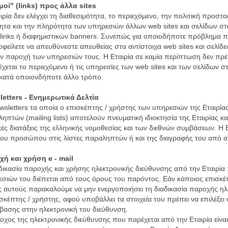
οί" (links) προς άλλα sites
ιρία δεν ελέγχει τη διαθεσιμότητα, το περιεχόμενο, την πολιτική προ
ητα και την πληρότητα των υπηρεσιών άλλων web sites και σελίδων σ
links ή διαφημιστικών banners. Συνεπώς για οποιοδήποτε πρόβλημα π
οφείλετε να απευθύνεστε απευθείας στα αντίστοιχα web sites και σελίδε
ην παροχή των υπηρεσιών τους. Η Εταιρία σε καμία περίπτωση δεν πρέπε
χεται το περιεχόμενο ή τις υπηρεσίες των web sites και των σελίδων σ
κατά οποιονδήποτε άλλο τρόπο.
etters - Ενημερωτικά Δελτία
wsletters τα οποία ο επισκέπτης / χρήστης των υπηρεσιών της Εταιρίας
ηπτών (mailing lists) αποτελούν πνευματική ιδιοκτησία της Εταιρίας κ
κές διατάξεις της ελληνικής νομοθεσίας και των διεθνών συμβάσεων. Η 
ου προσώπου στις λίστες παραληπτών ή και της διαγραφής του από α
ή και χρήση e - mail
δικασία παροχής και χρήσης ηλεκτρονικής διεύθυνσης από την Εταιρία
σιών του διέπεται από τους όρους του παρόντος. Εάν κάποιος επισκέ
 αυτούς παρακαλούμε να μην ενεργοποιήσει τη διαδικασία παροχής ηλε
σκέπτης / χρήστης, αφού υποβάλλει τα στοιχεία του πρέπει να επιλέξει 
ασης στην ηλεκτρονική του διεύθυνση.
οχος της ηλεκτρονικής διεύθυνσης που παρέχεται από την Εταιρία είν