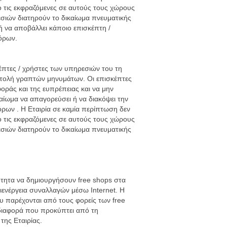
ο τις εκφραζόμενες σε αυτούς τους χώρους
εσιών διατηρούν το δικαίωμα πνευματικής
 ή να αποβάλλει κάποιο επισκέπτη /
όρων.
έπτες / χρήστες των υπηρεσιών του τη
στολή γραπτών μηνυμάτων. Οι επισκέπτες
οράς και της ευπρέπειας και να μην
καίωμα να απαγορεύσει ή να διακόψει την
ων . Η Εταιρία σε καμία περίπτωση δεν
ο τις εκφραζόμενες σε αυτούς τους χώρους
εσιών διατηρούν το δικαίωμα πνευματικής
ότητα να δημιουργήσουν free shops στα
διενέργεια συναλλαγών μέσω Internet. Η
υ παρέχονται από τους φορείς των free
 διαφορά που προκύπτει από τη
της Εταιρίας.