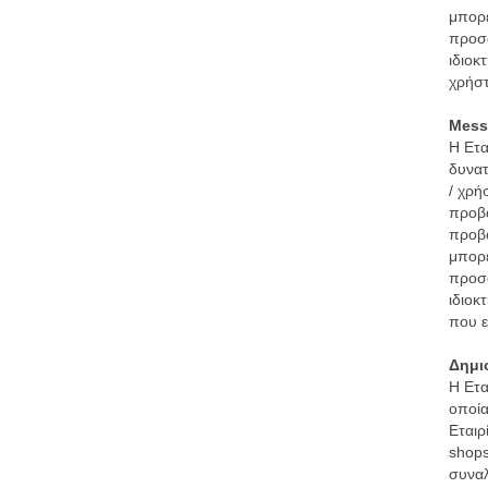
μπορε
προσω
ιδιοκ
χρήσ
Mess
Η Ετα
δυνατ
/ χρή
προβα
προβο
μπορε
προσω
ιδιοκ
που ε
Δημι
Η Ετα
οποία
Εταιρ
shops
συναλ