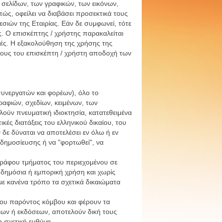
 σελίδων, των γραφικών, των εικόνων,
ώς, οφείλει να διαβάσει προσεκτικά τους
σιών της Εταιρίας. Εάν δε συμφωνεί, τότε
ς. Ο επισκέπτης / χρήστης παρακαλείται
γές. Η εξακολούθηση της χρήσης της
έρους του επισκέπτη / χρήστη αποδοχή των
συνεργατών και φορέων), όλο το
αφιών, σχεδίων, κειμένων, των
ούν πνευματική ιδιοκτησία, κατατεθειμένα
κές διατάξεις του ελληνικού δικαίου, του
δε δύναται να αποτελέσει εν όλω ή εν
δημοσίευσης ή να "φορτωθεί", να
γράφου τμήματος του περιεχομένου σε
 δημόσια ή εμπορική χρήση και χωρίς
με κανένα τρόπο τα σχετικά δικαιώματα
 του παρόντος κόμβου και φέρουν τα
εων ή εκδόσεων, αποτελούν δική τους
η σχετική ευθύνη.