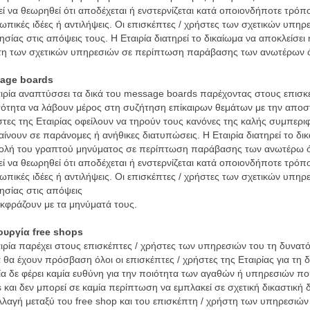
ί να θεωρηθεί ότι αποδέχεται ή ενστερνίζεται κατά οποιονδήποτε τρόπ
πικές ιδέες ή αντιλήψεις. Οι επισκέπτες / χρήστες των σχετικών υπηρ
τησίας στις απόψεις τους. Η Εταιρία διατηρεί το δικαίωμα να αποκλείσει
τη των σχετικών υπηρεσιών σε περίπτωση παράβασης των ανωτέρων 
age boards
ιρία αναπτύσσει τα δικά του message boards παρέχοντας στους επισκ
ότητα να λάβουν μέρος στη συζήτηση επίκαιρων θεμάτων με την απο
στες της Εταιρίας οφείλουν να τηρούν τους κανόνες της καλής συμπεριφ
ίνουν σε παράνομες ή ανήθικες διατυπώσεις. Η Εταιρία διατηρεί το δι
λή του γραπτού μηνύματος σε περίπτωση παράβασης των ανωτέρω όρ
ί να θεωρηθεί ότι αποδέχεται ή ενστερνίζεται κατά οποιονδήποτε τρόπ
πικές ιδέες ή αντιλήψεις. Οι επισκέπτες / χρήστες των σχετικών υπηρ
τησίας στις απόψεις
κφράζουν με τα μηνύματά τους.
ουργία free shops
ιρία παρέχει στους επισκέπτες / χρήστες των υπηρεσιών του τη δυνατ
 θα έχουν πρόσβαση όλοι οι επισκέπτες / χρήστες της Εταιρίας για τη 
ία δε φέρει καμία ευθύνη για την ποιότητα των αγαθών ή υπηρεσιών πο
 και δεν μπορεί σε καμία περίπτωση να εμπλακεί σε σχετική δικαστική
λαγή μεταξύ του free shop και του επισκέπτη / χρήστη των υπηρεσιών 