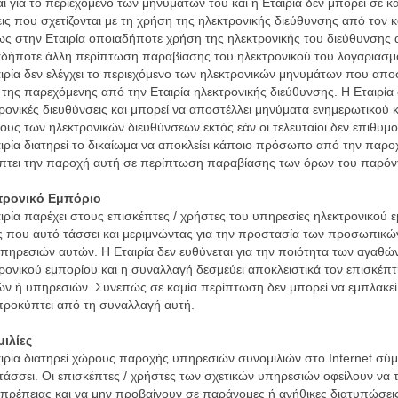
αι για το περιεχόμενο των μηνυμάτων του και η Εταιρία δεν μπορεί σε κ
ις που σχετίζονται με τη χρήση της ηλεκτρονικής διεύθυνσης από τον κ
ς στην Εταιρία οποιαδήποτε χρήση της ηλεκτρονικής του διεύθυνσης 
δήποτε άλλη περίπτωση παραβίασης του ηλεκτρονικού του λογαριασμ
ιρία δεν ελέγχει το περιεχόμενο των ηλεκτρονικών μηνυμάτων που απο
της παρεχόμενης από την Εταιρία ηλεκτρονικής διεύθυνσης. Η Εταιρία δ
ρονικές διευθύνσεις και μπορεί να αποστέλλει μηνύματα ενημερωτικού 
ους των ηλεκτρονικών διευθύνσεων εκτός εάν οι τελευταίοι δεν επιθυμού
ιρία διατηρεί το δικαίωμα να αποκλείει κάποιο πρόσωπο από την παρο
πτει την παροχή αυτή σε περίπτωση παραβίασης των όρων του παρόν
τρονικό Εμπόριο
ιρία παρέχει στους επισκέπτες / χρήστες του υπηρεσίες ηλεκτρονικού 
 που αυτό τάσσει και μεριμνώντας για την προστασία των προσωπικώ
πηρεσιών αυτών. Η Εταιρία δεν ευθύνεται για την ποιότητα των αγα
ρονικού εμπορίου και η συναλλαγή δεσμεύει αποκλειστικά τον επισκέπτη
ν ή υπηρεσιών. Συνεπώς σε καμία περίπτωση δεν μπορεί να εμπλακεί η
ροκύπτει από τη συναλλαγή αυτή.
ιλίες
ιρία διατηρεί χώρους παροχής υπηρεσιών συνομιλιών στο Internet σύ
τάσσει. Οι επισκέπτες / χρήστες των σχετικών υπηρεσιών οφείλουν να
υπρέπειας και να μην προβαίνουν σε παράνομες ή ανήθικες διατυπώσεις