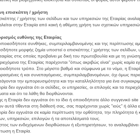
νη επισκέπτη / χρήστη
σκέπτης / χρήστης των σελίδων και των υπηρεσιών της Εταιρίας αναλα
λείται στην Εταιρία από κακή ή αθέμιτη χρήση των σχετικών υπηρεσιώ
ορισμός ευθύνης της Εταιρίας
ποιεσδήποτε συνθήκες, συμπεριλαμβανομένης και της περίπτωσης αμέλε
σδήποτε μορφής ζημία υποστεί ο επισκέπτης / χρήστης των σελίδων, 
ταιρίας στις οποίες προβαίνει με δική του πρωτοβουλία και με τη γνώ
ριεχόμενα της Εταιρίας παρέχονται "όπως ακριβώς είναι" χωρίς καμία
οιοδήποτε τρόπο. Στο μέγιστο βαθμό και σύμφωνα με το νόμο, η Εταιρία
ρασμένες ή και συνεπαγόμενες, συμπεριλαμβανομένων, όχι όμως περιο
άγονται την εμπορευσιμότητα και την καταλληλότητα για ένα συγκεκρι
ιρία δεν εγγυάται ότι οι σελίδες, οι υπηρεσίες, οι επιλογές και τα περι
ατα και ότι τα λάθη θα διορθώνονται.
ς η Εταιρία δεν εγγυάται ότι το ίδιο ή οποιοδήποτε άλλο συγγενικό site
ν αυτά τίθενται στη διάθεσή σας, σας παρέχονται χωρίς "ιούς" ή άλλα 
ιρία δεν εγγυάται σε καμία περίπτωση την ορθότητα, την πληρότητα ή 
ων, υπηρεσιών, επιλογών ή τα αποτελέσματά τους.
στος των ενδεχόμενων διορθώσεων ή εξυπηρετήσεων, το αναλαμβάνει ο
τωση η Εταιρία.