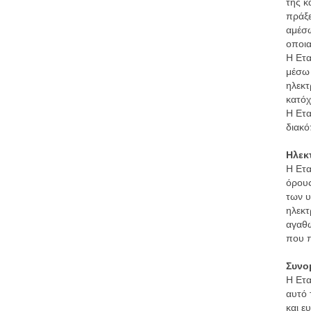
της κ
πράξε
αμέσω
οποια
Η Ετα
μέσω 
ηλεκτ
κατόχ
Η Ετα
διακό
Ηλεκ
Η Ετα
όρους
των υ
ηλεκτ
αγαθώ
που π
Συνομ
Η Ετα
αυτό 
και ε