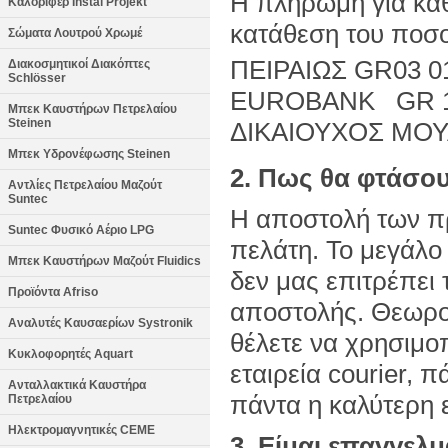
Η πληρωμή για κάθ
Καλοριφέρ Instal Projekt
κατάθεση του ποσο
Σώματα Λουτρού Χρωμέ
ΠΕΙΡΑΙΩΣ GR03 01
Διακοσμητικοί Διακόπτες
Schlösser
EUROBANK GR 14 
Μπεκ Καυστήρων Πετρελαίου
Steinen
ΔΙΚΑΙΟΥΧΟΣ ΜΟ
Μπεκ Υδρονέφωσης Steinen
2. Πως θα φτάσου
Αντλίες Πετρελαίου Μαζούτ
Suntec
Η αποστολή των πρ
Suntec Φυσικό Αέριο LPG
πελάτη. Το μεγάλο
Μπεκ Καυστήρων Μαζούτ Fluidics
δεν μας επιτρέπει
Προϊόντα Afriso
αποστολής. Θεωρού
Αναλυτές Καυσαερίων Systronik
θέλετε να χρησιμο
Κυκλοφορητές Aquart
εταιρεία courier, 
Ανταλλακτικά Καυστήρα
πάντα η καλύτερη 
Πετρελαίου
Ηλεκτρομαγνητικές CEME
3. Είμαι επαγγελμ