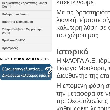
επεκτείνουμε.
Θερμοστάτες Υδροστάτες Fantini
Cosmi
Με τις δραστηριότη
Καθαριστικά Fauch
λιανική, είμαστε 
Βούρτσες Καθαρισμού
καλύτερη λύση σε 
Φίλτρα Βαλβίδες Θερμόμετρα
Watts
του χώρου μας.
Προϊόντα DIMCO
Προσφορές
Ιστορικό
H ΦΛΟΓΑ Α.Ε. ιδρύ
ΝΕΟΣ ΤΙΜΟΚΑΤΑΛΟΓΟΣ 2018
Γιώργο Μουλαρά, πο
Διευθυντής της ετα
Η επόμενη φάση στ
την μεταφορά σε ν
της Θεσσαλονίκης 
καθημερινή λειτου