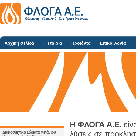
Αρχική σελίδα
Η εταιρία
Προϊόντα
Επικοινωνία
Η
ΦΛΟΓΑ Α.Ε.
είν
λύσεις σε προκλήσ
Διακοσμητικά Σώματα Μπάνιου