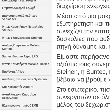
Καλοριφέρ Instal Projekt
διαχείριση ενέργει
Σώματα Λουτρού Χρωμέ
Μέσα από μια μακρ
Διακοσμητικοί Διακόπτες
Schlösser
εξυπηρέτηση και τ
Μπεκ Καυστήρων Πετρελαίου
συνεχίζει την επιτ
Steinen
δυσκολίες που αυξ
Μπεκ Υδρονέφωσης Steinen
πηγή δύναμης και 
Αντλίες Πετρελαίου Μαζούτ
Suntec
Είμαστε περήφανοι
Suntec Φυσικό Αέριο LPG
αξιόπιστους συνερ
Μπεκ Καυστήρων Μαζούτ Fluidics
Steinen, η Suntec, 
Προϊόντα Afriso
βέβαια να βρούμε ν
Αναλυτές Καυσαερίων Systronik
Κυκλοφορητές Aquart
Στο εσωτερικό, πισ
Ανταλλακτικά Καυστήρα
συνεργατών σε όλη
Πετρελαίου
μέλος του ξεχωριστ
Ηλεκτρομαγνητικές CEME