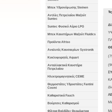
Μπεκ Υδρονέφωσης Steinen
Τε
Αντλίες Πετρελαίου Μαζούτ
Suntec
ΔΙ
Suntec Φυσικό Αέριο LPG
ΥΨ
Μπεκ Καυστήρων Μαζούτ Fluidics
ΠΛ
Προϊόντα Afriso
Θ
Αναλυτές Καυσαερίων Systronik
(7
Κυκλοφορητές Aquart
(9
Ανταλλακτικά Καυστήρα
Πετρελαίου
Σ
Ηλεκτρομαγνητικές CEME
ΚΑ
Θερμοστάτες Υδροστάτες Fantini
ΔΙ
Cosmi
Λ
Καθαριστικά Fauch
Μέ
Βούρτσες Καθαρισμού
Μέ
Φίλτρα Βαλβίδες Θερμόμετρα