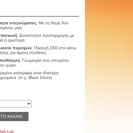
τητα στεγνώματος
: Με τη δομή δύο
ισμένης μίας.
ατασκευή
: Δυνατότητα προσαρμογής με
ιά ή αριστερά.
ιμασία παροχών
: Παροχή D50 στο κάτω
τήλης για άμεση σύνδεση.
οποθέτηση
: Γεωμετρία που επιτρέπει
ον χώρο.
ριμένο καλοριφέρ είναι ιδιαίτερα
χρώματα (π.χ. Black Gloss)
ΤΟ ΚΑΛΑΘΙ
sh List