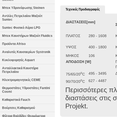
Μπεκ Υδρονέφωσης Steinen
Τεχνικές Προδιαγραφές
Αντλίες Πετρελαίου Μαζούτ
Suntec
ΔΙΑΣΤΑΣΕΙΣ[mm]
Suntec Φυσικό Αέριο LPG
ΠΛΑΤΟΣ
280 - 1608
Μπεκ Καυστήρων Μαζούτ Fluidics
Προϊόντα Afriso
ΥΨΟΣ
400 - 1800
Αναλυτές Καυσαερίων Systronik
ΜΗΚΟΣ
106
Κυκλοφορητές Aquart
ΑΠΟΔΟΣΗ [W]
Ανταλλακτικά Καυστήρα
Πετρελαίου
o
495 - 3495
75/65/20
C
Ηλεκτρομαγνητικές CEME
o
627 - 4487
90/70/20
C
Περισσότερες πλ
Θερμοστάτες Υδροστάτες Fantini
Cosmi
διαστάσεις στις σ
Καθαριστικά Fauch
Projekt.
Βούρτσες Καθαρισμού
Φίλτρα Βαλβίδες Θερμόμετρα