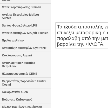
Μπεκ Υδρονέφωσης Steinen
Αντλίες Πετρελαίου Μαζούτ
Suntec
Suntec Φυσικό Αέριο LPG
Τα έξοδα αποστολής ε
επιλέξει μεταφορική ή 
Μπεκ Καυστήρων Μαζούτ Fluidics
παραλαβή από την μετα
Προϊόντα Afriso
βαραίνει την ΦΛΟΓΑ.
Αναλυτές Καυσαερίων Systronik
Κυκλοφορητές Aquart
Ανταλλακτικά Καυστήρα
Πετρελαίου
Ηλεκτρομαγνητικές CEME
Θερμοστάτες Υδροστάτες Fantini
Cosmi
Καθαριστικά Fauch
Βούρτσες Καθαρισμού
Φίλτρα Βαλβίδες Θερμόμετρα