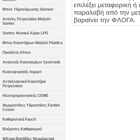
επιλέξει μεταφορική ή 
Μπεκ Υδρονέφωσης Steinen
παραλαβή από την μετα
βαραίνει την ΦΛΟΓΑ.
Αντλίες Πετρελαίου Μαζούτ
Suntec
Suntec Φυσικό Αέριο LPG
Μπεκ Καυστήρων Μαζούτ Fluidics
Προϊόντα Afriso
Αναλυτές Καυσαερίων Systronik
Κυκλοφορητές Aquart
Ανταλλακτικά Καυστήρα
Πετρελαίου
Ηλεκτρομαγνητικές CEME
Θερμοστάτες Υδροστάτες Fantini
Cosmi
Καθαριστικά Fauch
Βούρτσες Καθαρισμού
Φίλτρα Βαλβίδες Θερμόμετρα